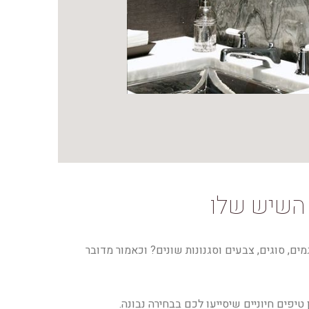
 השיש שלו
ל קטגוריות השיש, סוגים של שיש וסגנונות לפי סוג השיש: לדוגמא, הידעתם שלשיש גרניט יש למעלה מ-700 דגמים, סוגים, צבעים וסגנונות שונים? וכאמור מדובר
יפים חיוניים שיסייעו לכם בבחירה נבונה.