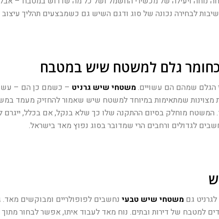
ה נוחה ויעילה של מכשירי החשמל ושל כל מה שדרוש במטבח – אבל 
שיבות לבחירה נכונה של סוג ודגם השיש גם כשמבצעים תהליך עיצוב
 כחומר גלם למשטח שיש במטבח
י הגלם שמהם הם עשויים.
משטחי שיש גרניט
– כשמם כן הם – עשוי
 מצוינות שמתאימות במיוחד למשטח שיש שאמור להחזיק מעמד במשך ה
 המשטח מוחלק בסיום ההתקנה שלו כך שלא בנקל, אם בכלל, ייגרם לו
חשבים לגדולים ורחבים הרי שמדובר בסוג נפוץ מאד בישראל.
ש
לגרניט גם
משטחי שיש טבעי
נחשבים לפופולריים ומבוקשים מאד. גם
ים למטבח של דירות ובתים. נוח מאד לעבוד איתו, אפשר לבחור מתוך מ