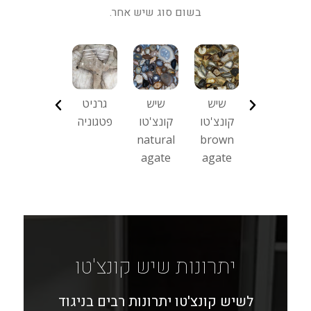
בשום סוג שיש אחר.
שיש
שש
שיש
שיש
קונצ'טו
קונצ'טו
קונצ'טו
קונצ'טו
שיש
blue
african
quarz
red
קונצ'טו
agate
petrified
rose
agate
brown
wood
agate
יתרונות שיש קונצ'טו
לשיש קונצ'טו יתרונות רבים בניגוד