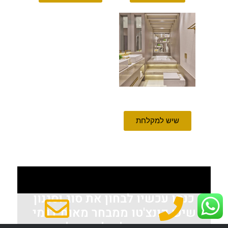
שיש למקלחת
כנסו עכשיו לבחון את סוג וסגנון
שיש קונצ'טו ממבחר מאות דגמי
השיש שיש לנו להציע לכם –