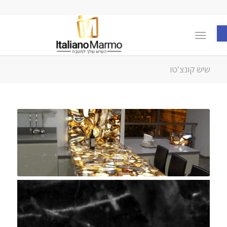
פתח סרגל נגישות
שיש קונצ'טו