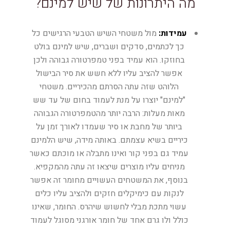
מה היתרונות של שיש למינם?
עמידות:
מול משטחי השיש הטבעי הרגישים כל
כך לכתמים, סדקים ושברים, שיש למינם בולט
בחוזקו. הוא עמיד בפני טמפרטורה גבוהה ולכן
אפשר להציב עליו ללא חשש את סיר הבישול
הלוהט שזה עתה הסרתם מהכיריים. משטחי
"למינם" יוצרו על מנת לעמוד בחום של עד שש
מאות מעלות: הרבה יותר מהטמפרטורה הגבוהה
ביותר של מחבת או סיר שעמדו לאורך זמן על
כיריים בשיא עצמתם. באותה מידה, שיש הלמינם
עמיד גם בפני קור ואינו מתבלה או מוכתם כאשר
מניחים עליו מוצרים שיצאו זה עתה מהמקפיא.
בנוסף, את המשטחים העשויים מחומר זה אפשר
לנקות עם כימיקלים חזקים ולהציב עליו כלים
עשוי מתכת מבלי לחשוש שיהרס. החומר, שאינו
כולל ולו גרם אחד של חומר אורגני מסוגל לעמוד