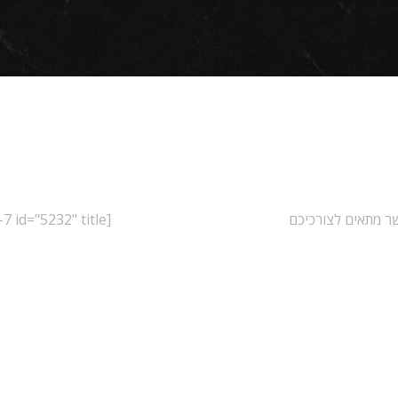
ר מתאים לצורכיכם
[contact-form-7 id="5232" title="ראשי"]