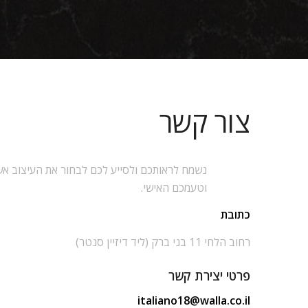
צור קשר
נשמח לראותכם ולסייע לכם לבחור את העיצוב אש
וטעמכם האישי.
כתובת
רחוב הלחי 11 בני ברק (ליד דיזיין סנטר)
פרטי יצירת קשר
italiano18@walla.co.il