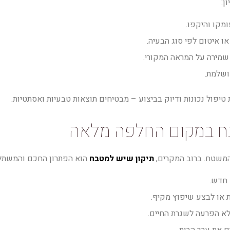
ן:
מקו והיקפו.
או איטום לפי סוג הבעיה.
מירה על המראה המקורי.
ושלמת.
יפול נכונות ודיוק בביצוע – מבטיחים תוצאות טבעיות ואסתטיות.
בח במקום החלפה מלאה
משטח. ברוב המקרים,
תיקון שיש למטבח
הוא הפתרון החכם והמשתלם
 חדש.
ת או לבצע שיפוץ מקיף.
לא הפרעה לשגרת החיים.
את ערך הבית.