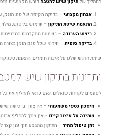
התהליך של
תיקון שיש למטבח
דורש מקצועיות וניסיו
אבחון מקצועי
– בדיקה מקיפה של סוג הנזק, עו
התאמת שיטת התיקון
– שימוש בליטוש, מילוי, 
ביצוע העבודה
– בשיטות מתקדמות המבטיחות ש
בדיקה סופית
– ווידוא שכל פגם תוקן בצורה מ
שימת הדגש שלנו על איכות חומרים, התאמת טכניקות ט
יתרונות בתיקון שיש למט
לפעמים לקוחות שואלים האם כדאי להחליף את כל ה
חיסכון כספי משמעותי
– אין צורך ברכישת שיש
שמירה על עיצוב קיים
– אין צורך להחליף ארונו
זמן טיפול מהיר
– התיקון מתבצע תוך זמן קצר ל
שימור ערך הנכס
– משטחים במצב מעולה מעלים 