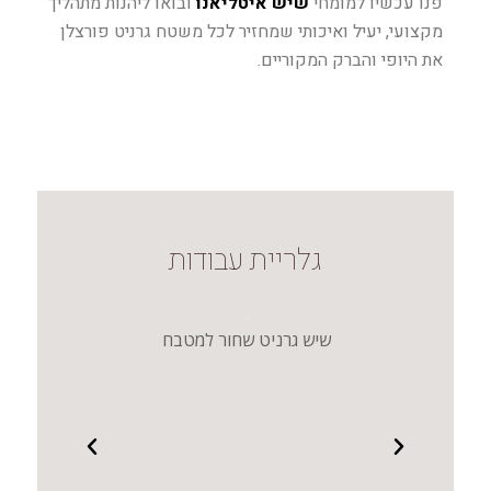
פנו עכשיו למומחי
שיש איטליאנו
ובואו ליהנות מתהליך
מקצועי, יעיל ואיכותי שמחזיר לכל משטח גרניט פורצלן
את היופי והברק המקוריים.
גלריית עבודות
 מודרני