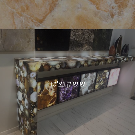
שיש קונצ'טו