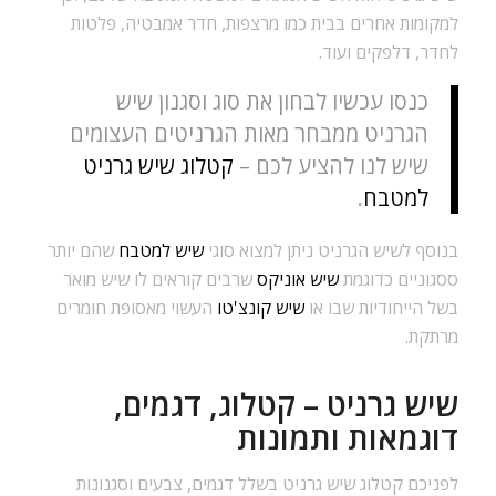
למקומות אחרים בבית כמו מרצפות, חדר אמבטיה, פלטות
לחדר, דלפקים ועוד.
כנסו עכשיו לבחון את סוג וסגנון שיש
הגרניט ממבחר מאות הגרניטים העצומים
שיש לנו להציע לכם –
קטלוג שיש גרניט
למטבח
.
בנוסף לשיש הגרניט ניתן למצוא סוגי
שיש למטבח
שהם יותר
ססגוניים כדוגמת
שיש אוניקס
שרבים קוראים לו שיש מואר
בשל הייחודיות שבו או
שיש קונצ'טו
העשוי מאסופת חומרים
מרתקת.
שיש גרניט – קטלוג, דגמים,
דוגמאות ותמונות
לפניכם קטלוג שיש גרניט בשלל דגמים, צבעים וסגנונות