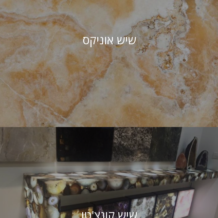
שיש אוניקס
שיש קונצ'טו