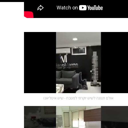
אולם תצוגה לשיש יוקרתי למטבח - שיש איטליאנו