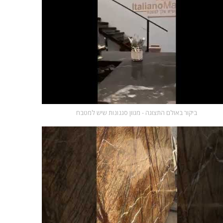
ביקור באולם התצוגה - מגוון סגנונות שיש למטבח