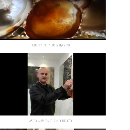
שיש קונצ'טו יוקרתי למטבח
הדגמת האיכות של שיש גרניט