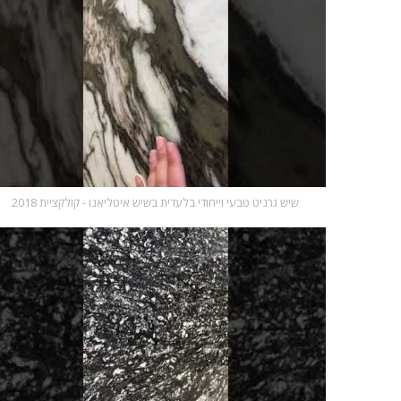
שיש גרניט טבעי וייחודי בלעדית בשיש איטליאנו - קולקציית 2018